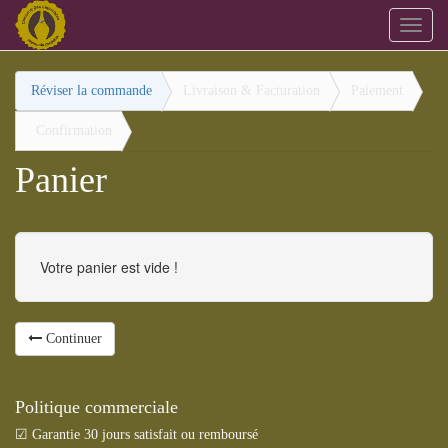
Bascu
la
navig
Réviser la commande
Livraison & Facturation
Paiement
Confirmation
Panier
Votre panier est vide !
Continuer
Politique commerciale
☑ Garantie 30 jours satisfait ou remboursé